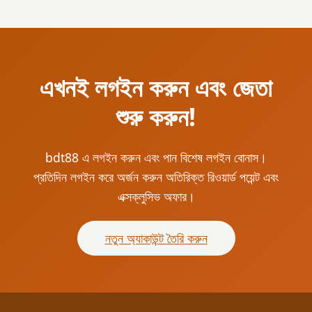
এখনই লগইন করুন এবং জেতা
শুরু করুন!
bdt88 এ লগইন করুন এবং পান বিশেষ লগইন বোনাস।
প্রতিদিন লগইন করে অর্জন করুন অতিরিক্ত রিওয়ার্ড পয়েন্ট এবং
এক্সক্লুসিভ অফার।
নতুন অ্যাকাউন্ট তৈরি করুন