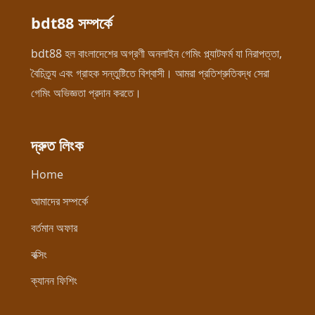
bdt88 সম্পর্কে
bdt88 হল বাংলাদেশের অগ্রণী অনলাইন গেমিং প্ল্যাটফর্ম যা নিরাপত্তা,
বৈচিত্র্য এবং গ্রাহক সন্তুষ্টিতে বিশ্বাসী। আমরা প্রতিশ্রুতিবদ্ধ সেরা
গেমিং অভিজ্ঞতা প্রদান করতে।
দ্রুত লিংক
Home
আমাদের সম্পর্কে
বর্তমান অফার
বক্সিং
ক্যানন ফিশিং