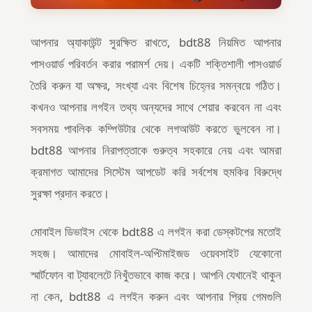
আপনার অ্যাকাউন্ট সুরক্ষিত রাখতে, bdt88 নিয়মিত আপনার
পাসওয়ার্ড পরিবর্তন করার পরামর্শ দেয়। একটি শক্তিশালী পাসওয়ার্ড
তৈরি করুন যা অক্ষর, সংখ্যা এবং বিশেষ চিহ্নের সমন্বয়ে গঠিত।
কখনও আপনার লগইন তথ্য অন্যদের সাথে শেয়ার করবেন না এবং
সবসময় পাবলিক কম্পিউটার থেকে লগআউট করতে ভুলবেন না।
bdt88 আপনার নিরাপত্তাকে গুরুত্ব সহকারে নেয় এবং আমরা
ক্রমাগত আমাদের সিস্টেম আপডেট করি সর্বশেষ হুমকির বিরুদ্ধে
সুরক্ষা প্রদান করতে।
মোবাইল ডিভাইস থেকে bdt88 এ লগইন করা ডেস্কটপের মতোই
সহজ। আমাদের মোবাইল-অপ্টিমাইজড ওয়েবসাইট যেকোনো
স্মার্টফোন বা ট্যাবলেটে নিখুঁতভাবে কাজ করে। আপনি যেখানেই থাকুন
না কেন, bdt88 এ লগইন করুন এবং আপনার প্রিয় গেমগুলি