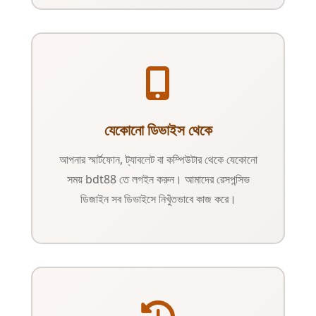
যেকোনো ডিভাইস থেকে
আপনার স্মার্টফোন, ট্যাবলেট বা কম্পিউটার থেকে যেকোনো
সময় bdt88 তে লগইন করুন। আমাদের রেসপন্সিভ
ডিজাইন সব ডিভাইসে নিখুঁতভাবে কাজ করে।