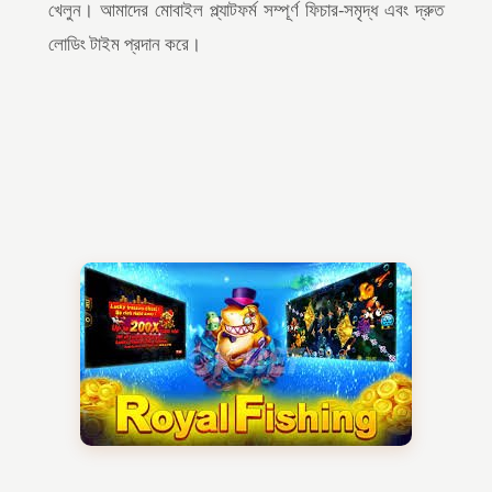
খেলুন। আমাদের মোবাইল প্ল্যাটফর্ম সম্পূর্ণ ফিচার-সমৃদ্ধ এবং দ্রুত
লোডিং টাইম প্রদান করে।