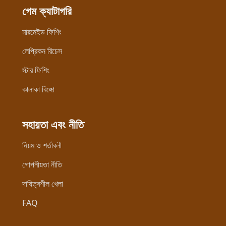
গেম ক্যাটাগরি
মারমেইড ফিশিং
লেপ্রিকন রিচেস
স্টার ফিশিং
কালাকা বিঙ্গো
সহায়তা এবং নীতি
নিয়ম ও শর্তাবলী
গোপনীয়তা নীতি
দায়িত্বশীল খেলা
FAQ