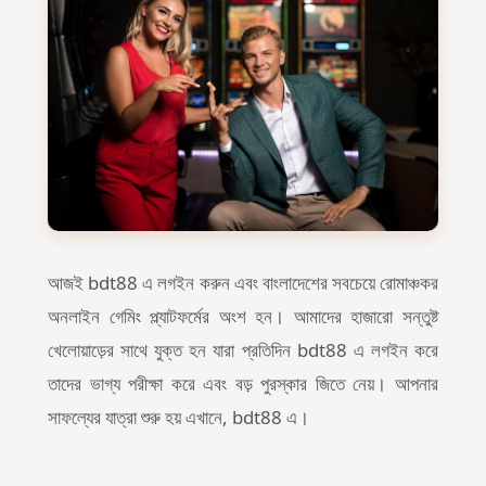
আজই bdt88 এ লগইন করুন এবং বাংলাদেশের সবচেয়ে রোমাঞ্চকর
অনলাইন গেমিং প্ল্যাটফর্মের অংশ হন। আমাদের হাজারো সন্তুষ্ট
খেলোয়াড়ের সাথে যুক্ত হন যারা প্রতিদিন bdt88 এ লগইন করে
তাদের ভাগ্য পরীক্ষা করে এবং বড় পুরস্কার জিতে নেয়। আপনার
সাফল্যের যাত্রা শুরু হয় এখানে, bdt88 এ।