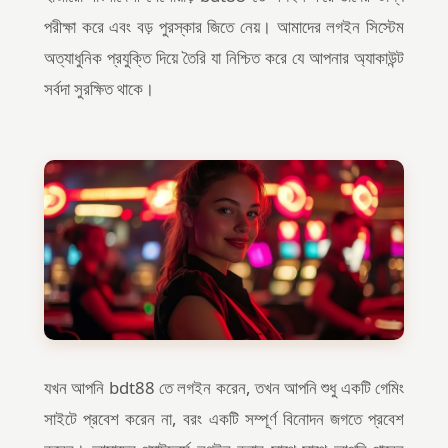
পরীক্ষা করে এবং বড় পুরস্কার জিতে নেয়। আমাদের লগইন সিস্টেম
অত্যাধুনিক প্রযুক্তি দিয়ে তৈরি যা নিশ্চিত করে যে আপনার অ্যাকাউন্ট
সর্বদা সুরক্ষিত থাকে।
যখন আপনি bdt88 তে লগইন করেন, তখন আপনি শুধু একটি গেমিং
সাইটে প্রবেশ করেন না, বরং একটি সম্পূর্ণ বিনোদন জগতে প্রবেশ