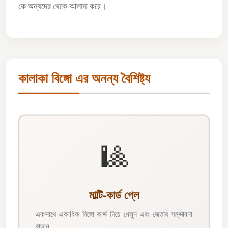
কে অন্যদের থেকে আলাদা করে।
কালাকা বিঙ্গো এর অনন্য বৈশিষ্ট্য
🎱
মাল্টি-কার্ড প্লে
একসাথে একাধিক বিঙ্গো কার্ড নিয়ে খেলুন এবং জেতার সম্ভাবনা
বাড়ান