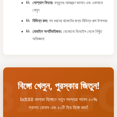
সোশ্যাল ফিচার:
বন্ধুদের আমন্ত্রণ জানান এবং একসাথে
খেলুন
বিভিন্ন রুম:
সব ধরনের বাজেটের জন্য বিভিন্ন রুম উপলব্ধ
মোবাইল অপটিমাইজড:
যেকোনো ডিভাইস থেকে নিখুঁত
অভিজ্ঞতা
বিঙ্গো খেলুন, পুরস্কার জিতুন!
bdt88 কালাকা বিঙ্গোতে নতুন সদস্যরা পাবেন ৫০%
স্বাগত বোনাস এবং ৫০টি ফ্রি বিঙ্গো কার্ড!