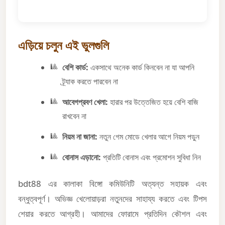
এড়িয়ে চলুন এই ভুলগুলি
বেশি কার্ড:
একসাথে অনেক কার্ড কিনবেন না যা আপনি
ট্র্যাক করতে পারবেন না
আবেগপ্রবণ খেলা:
হারার পর উত্তেজিত হয়ে বেশি বাজি
রাখবেন না
নিয়ম না জানা:
নতুন গেম মোডে খেলার আগে নিয়ম পড়ুন
বোনাস এড়ানো:
প্রতিটি বোনাস এবং প্রমোশন সুবিধা নিন
bdt88 এর কালাকা বিঙ্গো কমিউনিটি অত্যন্ত সহায়ক এবং
বন্ধুত্বপূর্ণ। অভিজ্ঞ খেলোয়াড়রা নতুনদের সাহায্য করতে এবং টিপস
শেয়ার করতে আগ্রহী। আমাদের ফোরামে প্রতিদিন কৌশল এবং