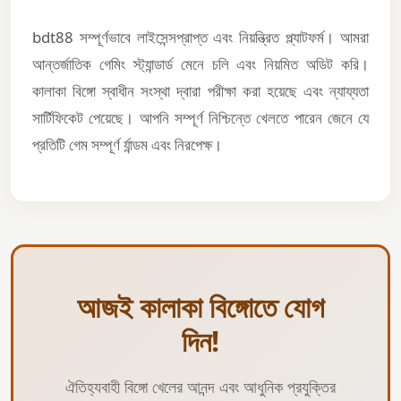
bdt88 সম্পূর্ণভাবে লাইসেন্সপ্রাপ্ত এবং নিয়ন্ত্রিত প্ল্যাটফর্ম। আমরা
আন্তর্জাতিক গেমিং স্ট্যান্ডার্ড মেনে চলি এবং নিয়মিত অডিট করি।
কালাকা বিঙ্গো স্বাধীন সংস্থা দ্বারা পরীক্ষা করা হয়েছে এবং ন্যায্যতা
সার্টিফিকেট পেয়েছে। আপনি সম্পূর্ণ নিশ্চিন্তে খেলতে পারেন জেনে যে
প্রতিটি গেম সম্পূর্ণ র্যান্ডম এবং নিরপেক্ষ।
আজই কালাকা বিঙ্গোতে যোগ
দিন!
ঐতিহ্যবাহী বিঙ্গো খেলের আনন্দ এবং আধুনিক প্রযুক্তির