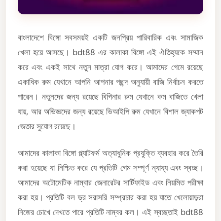
বাংলাদেশে বিঙ্গো সবসময়ই একটি জনপ্রিয় পারিবারিক এবং সামাজিক
খেলা হয়ে আসছে। bdt88 এর কালাকা বিঙ্গো এই ঐতিহ্যকে সম্মান
করে এবং একই সাথে নতুন মাত্রা যোগ করে। আমাদের গেমে রয়েছে
একাধিক রুম যেখানে আপনি আপনার পছন্দ অনুযায়ী বাজি নির্বাচন করতে
পারেন। নতুনদের জন্য রয়েছে বিগিনার রুম যেখানে কম বাজিতে খেলা
যায়, আর অভিজ্ঞদের জন্য রয়েছে ভিআইপি রুম যেখানে বিশাল জ্যাকপট
জেতার সুযোগ রয়েছে।
আমাদের কালাকা বিঙ্গো প্ল্যাটফর্ম অত্যাধুনিক প্রযুক্তি ব্যবহার করে তৈরি
করা হয়েছে যা নিশ্চিত করে যে প্রতিটি গেম সম্পূর্ণ ন্যায্য এবং স্বচ্ছ।
আমাদের অটোমেটিক নাম্বার জেনারেটর সার্টিফাইড এবং নিয়মিত পরীক্ষা
করা হয়। প্রতিটি বল ড্র সরাসরি সম্প্রচার করা হয় যাতে খেলোয়াড়রা
নিজের চোখে দেখতে পারে প্রতিটি নাম্বর কল। এই স্বচ্ছতাই bdt88