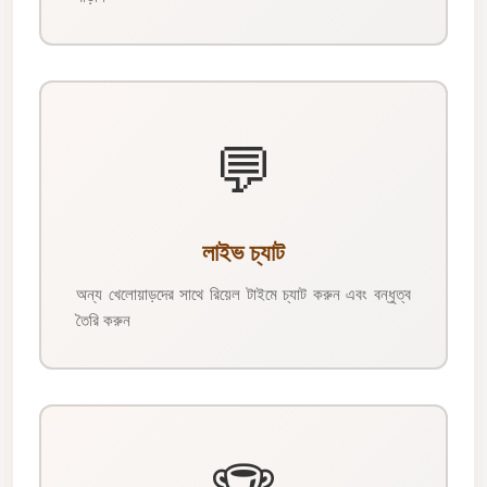
💬
লাইভ চ্যাট
অন্য খেলোয়াড়দের সাথে রিয়েল টাইমে চ্যাট করুন এবং বন্ধুত্ব
তৈরি করুন