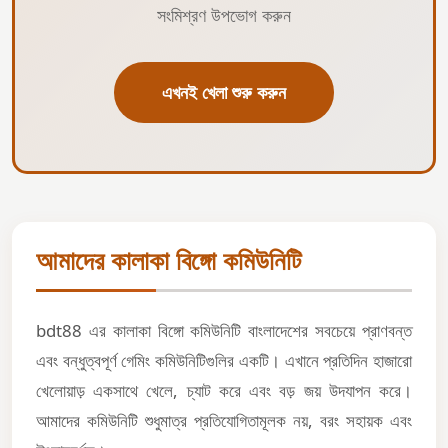
সংমিশ্রণ উপভোগ করুন
এখনই খেলা শুরু করুন
আমাদের কালাকা বিঙ্গো কমিউনিটি
bdt88 এর কালাকা বিঙ্গো কমিউনিটি বাংলাদেশের সবচেয়ে প্রাণবন্ত
এবং বন্ধুত্বপূর্ণ গেমিং কমিউনিটিগুলির একটি। এখানে প্রতিদিন হাজারো
খেলোয়াড় একসাথে খেলে, চ্যাট করে এবং বড় জয় উদযাপন করে।
আমাদের কমিউনিটি শুধুমাত্র প্রতিযোগিতামূলক নয়, বরং সহায়ক এবং