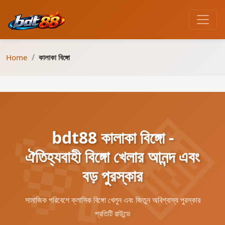
Home
কালাকা বিঙ্গো
bdt88 কালাকা বিঙ্গো -
ঐতিহ্যবাহী বিঙ্গো খেলার আনন্দ এবং
বড় পুরস্কার
সামাজিক পরিবেশে ক্লাসিক বিঙ্গো খেলুন এবং জিতুন অবিশ্বাস্য পুরস্কার
প্রতিটি রাউন্ডে