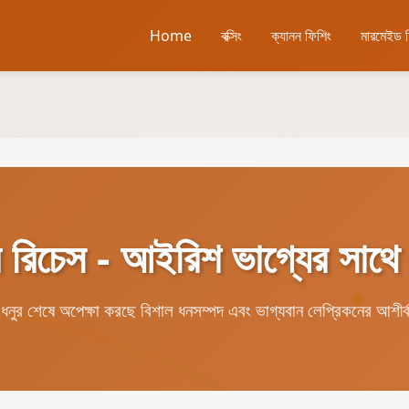
Home
বক্সিং
ক্যানন ফিশিং
মারমেইড 
িচেস - আইরিশ ভাগ্যের সাথে 
ংধনুর শেষে অপেক্ষা করছে বিশাল ধনসম্পদ এবং ভাগ্যবান লেপ্রিকনের আশীর্ব