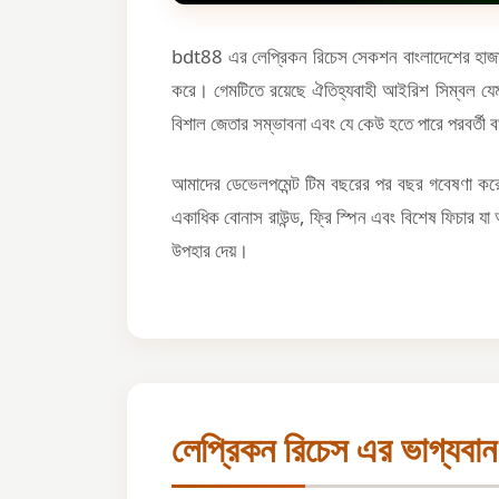
bdt88 এর লেপ্রিকন রিচেস সেকশন বাংলাদেশের হাজারো খ
করে। গেমটিতে রয়েছে ঐতিহ্যবাহী আইরিশ সিম্বল যেমন চ
বিশাল জেতার সম্ভাবনা এবং যে কেউ হতে পারে পরবর্তী ব
আমাদের ডেভেলপমেন্ট টিম বছরের পর বছর গবেষণা করেছে 
একাধিক বোনাস রাউন্ড, ফ্রি স্পিন এবং বিশেষ ফিচার যা আ
উপহার দেয়।
লেপ্রিকন রিচেস এর ভাগ্যবান ব