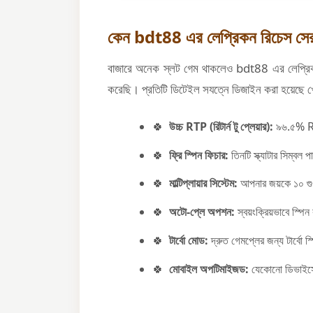
কেন bdt88 এর লেপ্রিকন রিচেস সেরা
বাজারে অনেক স্লট গেম থাকলেও bdt88 এর লেপ্রিকন র
করেছি। প্রতিটি ডিটেইল সযত্নে ডিজাইন করা হয়েছে খেল
উচ্চ RTP (রিটার্ন টু প্লেয়ার):
৯৬.৫% RTP
ফ্রি স্পিন ফিচার:
তিনটি স্ক্যাটার সিম্বল প
মাল্টিপ্লায়ার সিস্টেম:
আপনার জয়কে ১০ গুণ পর
অটো-প্লে অপশন:
স্বয়ংক্রিয়ভাবে স্প
টার্বো মোড:
দ্রুত গেমপ্লের জন্য টার্বো স্
মোবাইল অপটিমাইজড:
যেকোনো ডিভাইসে ন