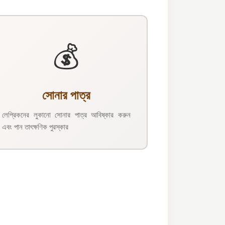
💰
সোনার পাত্র
লেপ্রিকনের লুকানো সোনার পাত্র আবিষ্কার করুন
এবং পান তাৎক্ষণিক পুরস্কার