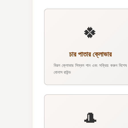
🍀
চার পাতার ক্লোভার
বিরল ক্লোভার সিম্বল পান এবং সক্রিয় করুন বিশেষ
বোনাস রাউন্ড
🎩